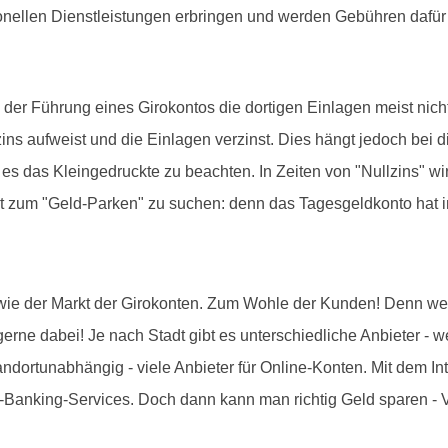
onellen Dienstleistungen erbringen und werden Gebühren dafür
 Führung eines Girokontos die dortigen Einlagen meist nicht v
ns aufweist und die Einlagen verzinst. Dies hängt jedoch bei
es das Kleingedruckte zu beachten. In Zeiten von "Nullzins" wir
t zum "Geld-Parken" zu suchen: denn das Tagesgeldkonto hat i
 wie der Markt der Girokonten. Zum Wohle der Kunden! Denn wer 
 gerne dabei! Je nach Stadt gibt es unterschiedliche Anbieter 
standortunabhängig - viele Anbieter für Online-Konten. Mit dem In
-Banking-Services. Doch dann kann man richtig Geld sparen - V